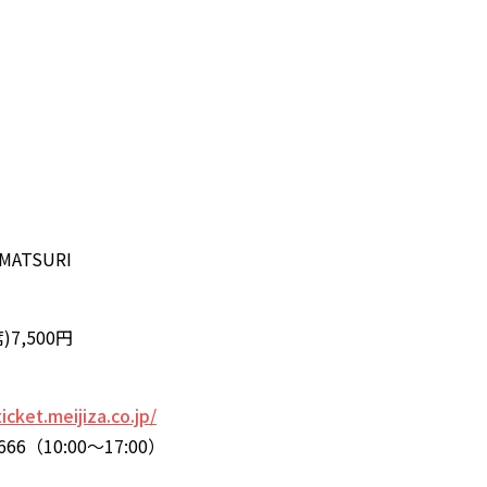
ATSURI
)7,500円
ticket.meijiza.co.jp/
6（10:00～17:00）