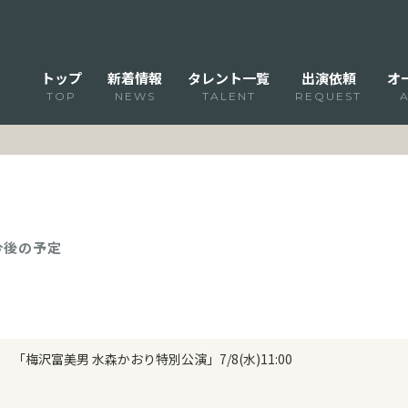
トップ
新着情報
タレント一覧
出演依頼
オ
TOP
NEWS
TALENT
REQUEST
 今後の予定
「梅沢富美男 水森かおり特別公演」7/8(水)11:00