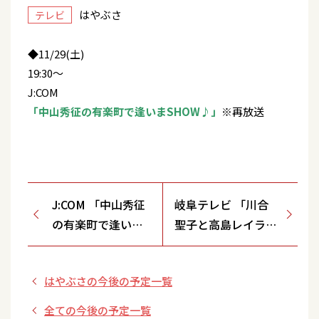
はやぶさ
テレビ
◆11/29(土)
19:30～
J:COM
「中山秀征の有楽町で逢いまSHOW♪」
※再放送
J:COM 「中山秀征
岐阜テレビ 「川合
の有楽町で逢いま
聖子と高島レイラの
SHOW♪」
歌の彩は」
はやぶさの今後の予定一覧
全ての今後の予定一覧