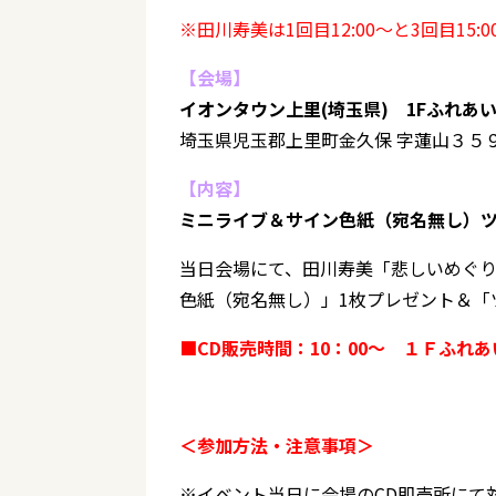
※田川寿美は1回目12:00～と3回目15:
【会場】
イオンタウン上里(埼玉県) 1Fふれあ
埼玉県児玉郡上里町金久保 字蓮山３５
【内容】
ミニライブ＆サイン色紙（宛名無し）
当日会場にて、田川寿美「悲しいめぐり逢い」
色紙（宛名無し）」1枚プレゼント＆「
■CD販売時間：10：00～ １Ｆふれ
＜参加方法・注意事項＞
※イベント当日に会場のCD即売所にて