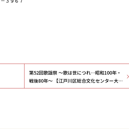
３－３９６７
第52回歌謡祭 ～歌は世につれ…昭和100年・
戦後80年～ 【江戸川区総合文化センター大ホ
ール/東京都】