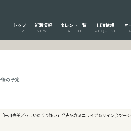
トップ
新着情報
タレント一覧
出演依頼
オ
TOP
NEWS
TALENT
REQUEST
 今後の予定
「田川寿美／悲しいめぐり逢い」発売記念ミニライブ＆サイン会ツーシ