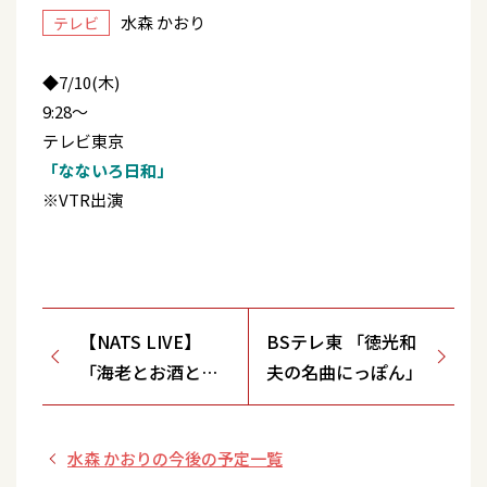
水森 かおり
テレビ
◆7/10(木)
9:28～
テレビ東京
「なないろ日和」
※VTR出演
【NATS LIVE】
BSテレ東 「徳光和
「海老とお酒と、
夫の名曲にっぽん」
わさみんと」配信
水森 かおりの今後の予定一覧