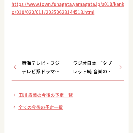
https://www.town.funagata.yamagata.jp/s010/kank
o/010/020/011/20250623144513.html
東海テレビ・フジ
ラジオ日本 「タブ
テレビ系ドラマ
レット純 音楽の黄
「浅草ラスボスお
金時代」 生放送
ばあちゃん」第１
田川 寿美の今後の予定一覧
話
全ての今後の予定一覧