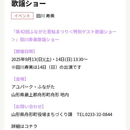
歌謡ショー
田川 寿美
イベント
『第42回ふながた若鮎まつり＜特別ゲスト歌謡ショー
＞』田川寿美歌謡ショー
【開催日時】
2025年9月13(日)(土)・14日(日) 13:30～
※田川寿美は14日（日）の出演です
【会場】
アユパーク・ふながた
山形県最上郡舟形町舟形 地内
【お問い合わせ】
山形県舟形町役場まちづくり課 TEL:0233-32-0844
詳細はコチラ