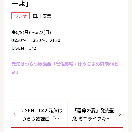
ーよ」
田川 寿美
ラジオ
◆6/9(月)～6/22(日)
05:30～、13:30～、21:30
USEN C42
元気はつらつ歌謡曲「岩佐美咲・はやぶさの同期deどー
よ」
USEN C42 元気は
「運命の夏」発売記
つらつ歌謡曲「岩
念 ミニライブキャ
佐美咲・はやぶさ
ンペーン【ミュージ