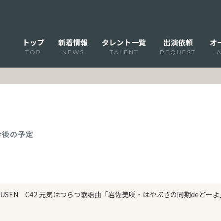
トップ
新着情報
タレント一覧
出演依頼
オ
TOP
NEWS
TALENT
REQUEST
 今後の予定
USEN C42 元気はつらつ歌謡曲「岩佐美咲・はやぶさの同期deどーよ