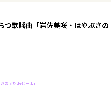
はつらつ歌謡曲「岩佐美咲・はやぶさの
さの同期deどーよ」