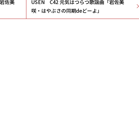
「岩佐美
USEN C42 元気はつらつ歌謡曲「岩佐美
咲・はやぶさの同期deどーよ」