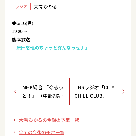
大滝 ひかる
ラジオ
◆6/16(月)
19:00～
熊本放送
『原田悠理のちょっと寄んなっせ♪』
NHK総合 「ぐるっ
TBSラジオ「CITY
と！」 （中部7県向
CHILL CLUB」
け）
大滝 ひかるの今後の予定一覧
全ての今後の予定一覧