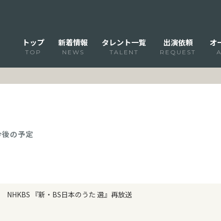
トップ
新着情報
タレント一覧
出演依頼
オ
TOP
NEWS
TALENT
REQUEST
 今後の予定
NHKBS 『新・BS日本のうた 選』再放送