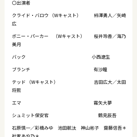
〇出演者
クライド・バロウ （Wキャスト） 柿澤勇人／矢崎
広
ボニー・パーカー （Wキャスト） 桜井玲香／海乃
美月
バック 小西遼生
ブランチ 有沙瞳
テッド （Wキャスト） 吉田広大／太田
将熙
エマ 霧矢大夢
シュミット保安官 鶴見辰吾
石原慎一／彩橋みゆ 池田航汰 神山彬子 齋藤信吾＊
社家あや乃＊