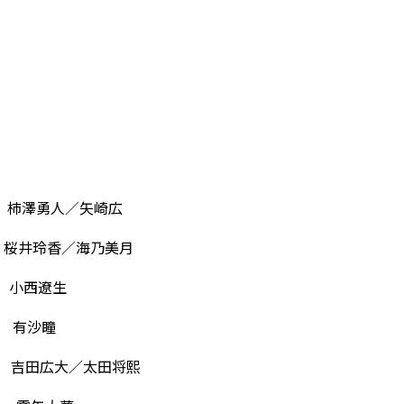
 柿澤勇人／矢崎広
桜井玲香／海乃美月
遼生
沙瞳
田広大／太田将熙