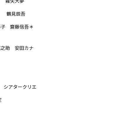
大夢
鶴見辰吾
彬子 齋藤信吾＊
慎之助 安田カナ
木） シアタークリエ
定