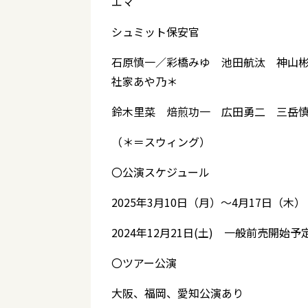
エマ 霧矢
シュミット保安官 
石原慎一／彩橋みゆ 池田航汰 神山
社家あや乃＊
鈴木里菜 焙煎功一 広田勇二 三岳
（＊＝スウィング）
〇公演スケジュール
2025年3月10日（月）～4月17日（
2024年12月21日(土) 一般前売開始予
〇ツアー公演
大阪、福岡、愛知公演あり