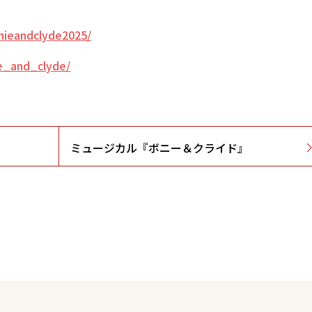
nnieandclyde2025/
e_and_clyde/
』
ミュージカル『ボニー＆クライド』