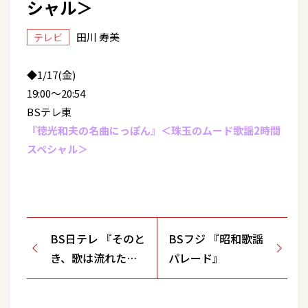
シャル＞
田川 寿美
テレビ
◆1/17(金)
19:00～20:54
BSテレ東
『徳光和夫の名曲にっぽん』＜珠玉のムード歌謡2時間
スペシャル＞
BS日テレ 『そのと
BSフジ 『昭和歌謡
き、歌は流れた〜
パレード』
時代を彩った昭和
名曲』