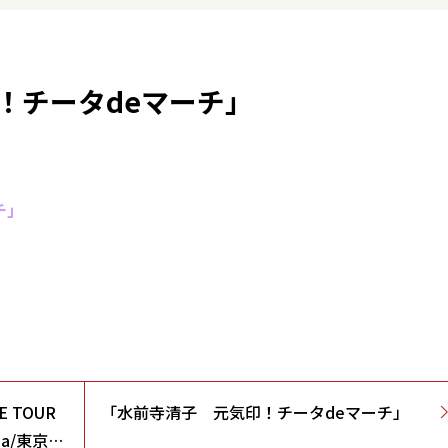
！チータdeマーチ」
チ」
E TOUR
「水前寺清子 元気印！チータdeマーチ」
a/東京