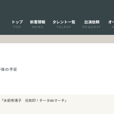
トップ
新着情報
タレント一覧
出演依頼
オ
TOP
NEWS
TALENT
REQUEST
 今後の予定
「水前寺清子 元気印！チータdeマーチ」