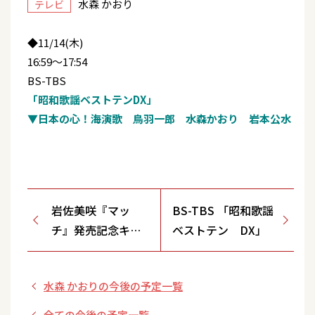
水森 かおり
テレビ
◆11/14(木)
16:59～17:54
BS-TBS
「昭和歌謡ベストテンDX」
▼日本の心！海演歌 鳥羽一郎 水森かおり 岩本公水
岩佐美咲『マッ
BS-TBS 「昭和歌謡
チ』発売記念キャ
ベストテン DX」
ンペーン
【12/1(日)イオン南
水森 かおりの今後の予定一覧
越谷/埼玉県】
全ての今後の予定一覧