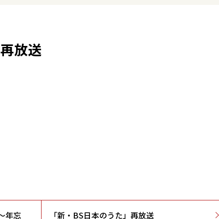
」再放送
6～年忘
「新・BS日本のうた」再放送