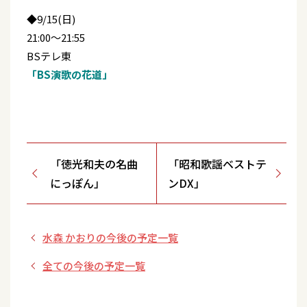
◆9/15(日)
21:00～21:55
BSテレ東
「BS演歌の花道」
「徳光和夫の名曲
「昭和歌謡ベストテ
にっぽん」
ンDX」
水森 かおりの今後の予定一覧
全ての今後の予定一覧