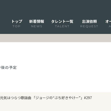
トップ
新着情報
タレント一覧
出演依頼
オ
TOP
NEWS
TALENT
REQUEST
 今後の予定
元気はつらつ歌謡曲 「ジョージの“ぶち好きやけー”」#297