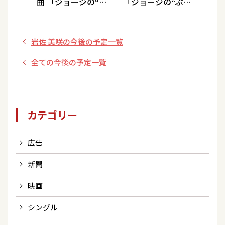
曲 「ジョージの“ぶ
「ジョージの“ぶち
ち好きやけー”」
好きやけー”」#297
#297
岩佐 美咲の今後の予定一覧
全ての今後の予定一覧
カテゴリー
広告
新聞
映画
シングル