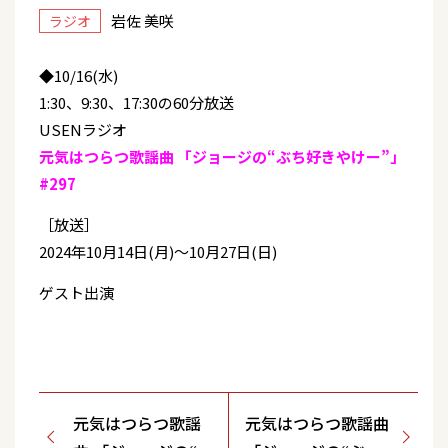
岩佐 美咲
ラジオ
◆10/16(水)
1:30、9:30、17:30の60分放送
USENラジオ
元気はつらつ歌謡曲 「ジョージの“ぶち好きやけー”」
#297
［放送］
2024年10月14日(月)〜10月27日(日)
ゲスト出演
元気はつらつ歌謡
元気はつらつ歌謡曲