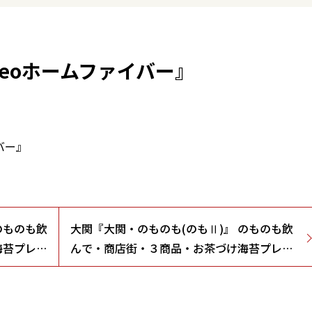
eoホームファイバー』
バー』
のものも飲
大関『大関・のものも(のもⅡ)』 のものも飲
海苔プレゼ
んで・商店街・３商品・お茶づけ海苔プレゼ
ント