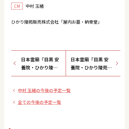
中村 玉緒
CM
ひかり陵苑販売株式会社「屋内お墓・納骨堂」
日本霊廟『目黒 安
日本霊廟『目黒 安
養院・ひかり陵
養院・ひかり陵苑』
苑』 住職と話した
多くのお客様にご満
感想を言う女性
足いただいておりま
中村 玉緒の今後の予定一覧
す・FD(歌+カナ)
全ての今後の予定一覧