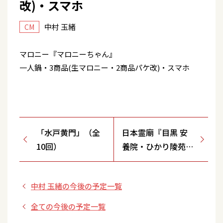
改)・スマホ
中村 玉緒
CM
マロニー『マロニーちゃん』
一人鍋・3商品(生マロニー・2商品パケ改)・スマホ
「水戸黄門」（全
日本霊廟『目黒 安
10回）
養院・ひかり陵苑』
多くのお客様にご満
足いただいておりま
中村 玉緒の今後の予定一覧
す・FD(語呂)
全ての今後の予定一覧