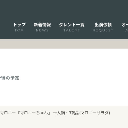
トップ
新着情報
タレント一覧
出演依頼
オ
TOP
NEWS
TALENT
REQUEST
 今後の予定
マロニー『マロニーちゃん』 一人鍋・3商品(マロニーサラダ)