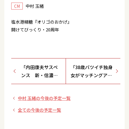
中村 玉緒
CM
塩水港精糖『オリゴのおかげ』
開けてびっくり・20周年
「内田康夫サスペ
「38歳バツイチ独身
ンス 新・信濃の
女がマッチングアプ
コロンボ ～追分殺
リをやってみた結果
人事件～」
日記」第一話
中村 玉緒の今後の予定一覧
全ての今後の予定一覧