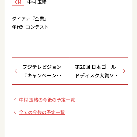
中村 玉緒
CM
ダイアナ『企業』
年代別コンテスト
フジテレビジョン
第20回 日本ゴール
『キャンペーン』
ドディスク大賞ソン
ちょっぴりハッピ
グ･オブ･ザ･イヤー
ー・電車内
(演歌･歌謡曲部門)
中村 玉緒の今後の予定一覧
受賞『五能線』
全ての今後の予定一覧