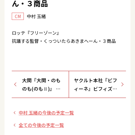
ん・３商品
中村 玉緒
CM
ロッテ『フリーゾーン』
抗議する監督・くっついたらあきまへーん・３商品
大関『大関・のも
ヤクルト本社『ビフ
のも(のもⅡ)』 最
ィーネ』ビフィズス
近増えましたなの
菌チェック・グッチ
ものもオヤジ・駅
裕三さんの場合
中村 玉緒の今後の予定一覧
の改札～
全ての今後の予定一覧