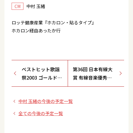
中村 玉緒
CM
ロッテ健康産業『ホカロン・貼るタイプ』
ホカロン経由あったか行
ベストヒット歌謡
第36回 日本有線大
祭2003 ゴールドア
賞 有線音楽優秀賞
ーティスト賞受賞
受賞『鳥取砂丘』
『鳥取砂丘』
中村 玉緒の今後の予定一覧
全ての今後の予定一覧