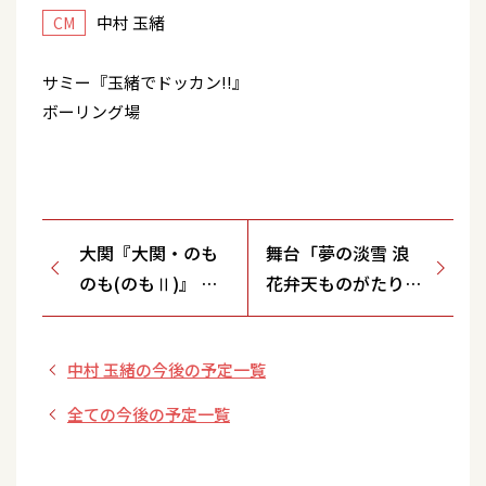
中村 玉緒
CM
サミー『玉緒でドッカン!!』
ボーリング場
大関『大関・のも
舞台「夢の淡雪 浪
のも(のもⅡ)』 の
花弁天ものがたり」
ものも飲んで・商
（中日劇場）
店街・ＮＥＷ・ふ
中村 玉緒の今後の予定一覧
りかけだすキャン
ペーン
全ての今後の予定一覧