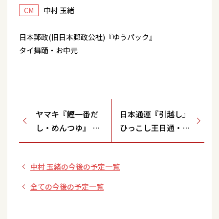
中村 玉緒
CM
日本郵政(旧日本郵政公社)『ゆうパック』
タイ舞踊・お中元
ヤマキ『鰹一番だ
日本通運『引越し』
し・めんつゆ』 う
ひっこし王日通・デ
ちのパパは一番好
ィズニーリゾート
き・１００ml増量
中村 玉緒の今後の予定一覧
中
全ての今後の予定一覧