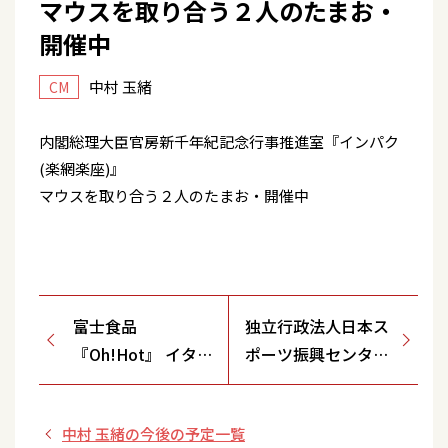
マウスを取り合う２人のたまお・
開催中
中村 玉緒
CM
内閣総理大臣官房新千年紀記念行事推進室『インパク
(楽網楽座)』
マウスを取り合う２人のたまお・開催中
富士食品
独立行政法人日本ス
『Oh!Hot』 イタリ
ポーツ振興センター
ア料理に・口から
『toto』 楽屋・ど
炎・日本初！
やって遊びますねん
中村 玉緒の今後の予定一覧