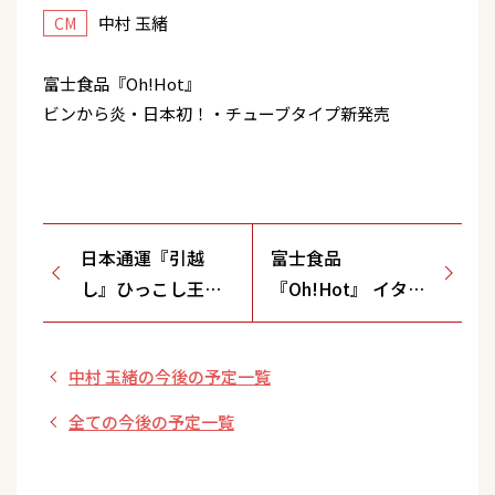
中村 玉緒
CM
富士食品『Oh!Hot』
ビンから炎・日本初！・チューブタイプ新発売
日本通運『引越
富士食品
し』ひっこし王日
『Oh!Hot』 イタリ
通・王さまグッズ
ア料理に・口から
炎・日本初！
中村 玉緒の今後の予定一覧
全ての今後の予定一覧