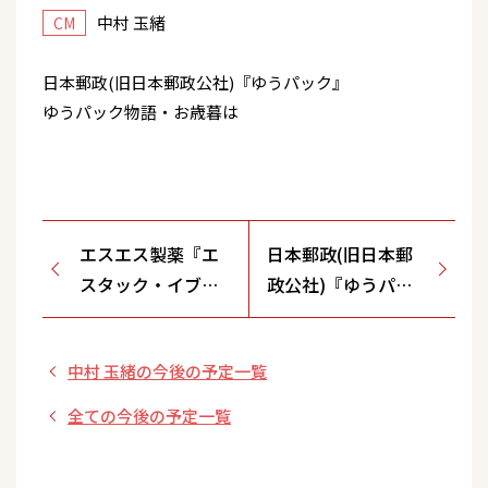
中村 玉緒
CM
日本郵政(旧日本郵政公社)『ゆうパック』
ゆうパック物語・お歳暮は
エスエス製薬『エ
日本郵政(旧日本郵
スタック・イブ』
政公社)『ゆうパッ
のど痛い、熱もあ
ク』 ゆうパック物
る・カゼには・効
語・お歳暮も
中村 玉緒の今後の予定一覧
きまっせ
全ての今後の予定一覧