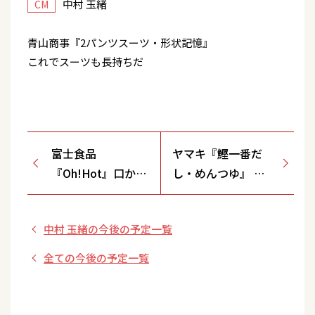
中村 玉緒
CM
青山商事『2パンツスーツ・形状記憶』
これでスーツも長持ちだ
富士食品
ヤマキ『鰹一番だ
『Oh!Hot』口から
し・めんつゆ』 噂
炎・日本初！
のめんつゆ・カツオ
になる・そば
中村 玉緒の今後の予定一覧
全ての今後の予定一覧