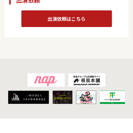
出演依頼
出演依頼はこちら