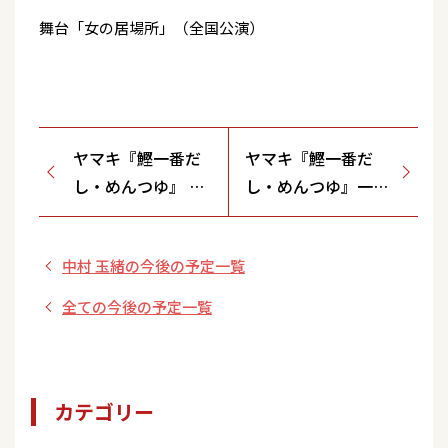
舞台「女の居場所」（全国公演）
ヤマキ『鰹一番だ
ヤマキ『鰹一番だ
し・めんつゆ』 一
し・めんつゆ』一番
番じゃないと・一
じゃないと・一番列
番列車～
車～・１００ml増量
中村 玉緒の今後の予定一覧
中
全ての今後の予定一覧
カテゴリー