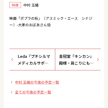
中村 玉緒
映像
映画「ポプラの秋」（アスミック・エース シナジ
ー）-大家のおばあさん役
Leda『プチシルマ
金冠堂『キンカン』
メディカルサポー
殿様・肩こりにも
ター』 腰、膝のサ
「かゆみの殿様」篇
ポーターに
中村 玉緒の今後の予定一覧
全ての今後の予定一覧