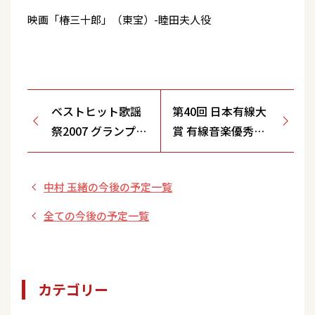
映画「椿三十郎」（東宝）-睦田夫人役
ベストヒット歌謡
第40回 日本有線大
祭2007 グランプリ
賞 有線音楽優秀賞
受賞(演歌･歌謡曲
受賞『ひとり薩摩
部門)『ひとり薩摩
路』
中村 玉緒の今後の予定一覧
路』
全ての今後の予定一覧
カテゴリー