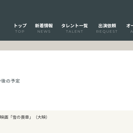
トップ
新着情報
タレント一覧
出演依頼
オ
TOP
NEWS
TALENT
REQUEST
 今後の予定
映画「雪の喪章」（大映）