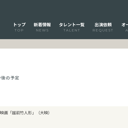
トップ
新着情報
タレント一覧
出演依頼
オ
TOP
NEWS
TALENT
REQUEST
 今後の予定
映画「越前竹人形」（大映）