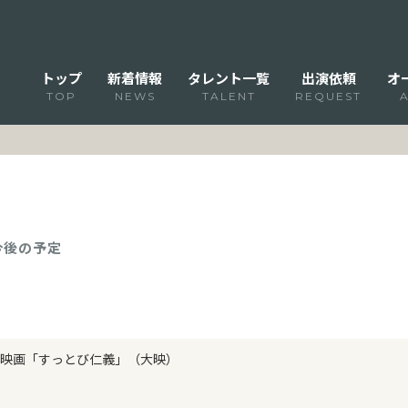
トップ
新着情報
タレント一覧
出演依頼
オ
TOP
NEWS
TALENT
REQUEST
 今後の予定
映画「すっとび仁義」（大映）