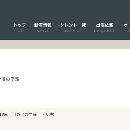
トップ
新着情報
タレント一覧
出演依頼
オ
TOP
NEWS
TALENT
REQUEST
 今後の予定
映画「月の出の血闘」（大映）