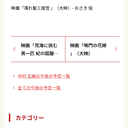
映画「濡れ髪三度笠 」（大映）- おさき 役
映画「荒海に挑む
映画「鳴門の花嫁
男一匹 紀の国屋文
」（大映）
左衛門 」（松竹）
中村 玉緒の今後の予定一覧
全ての今後の予定一覧
カテゴリー