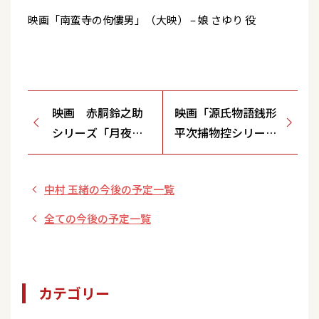
映画「南蛮寺の佝僂男」（大映） – 娘 さゆり 役
映画 赤胴鈴之助
映画「源氏物語銭形
シリーズ「月夜の
平次捕物控シリー
怪人」(大映)
ズ 浮舟」（大映）
中村 玉緒の今後の予定一覧
全ての今後の予定一覧
カテゴリー