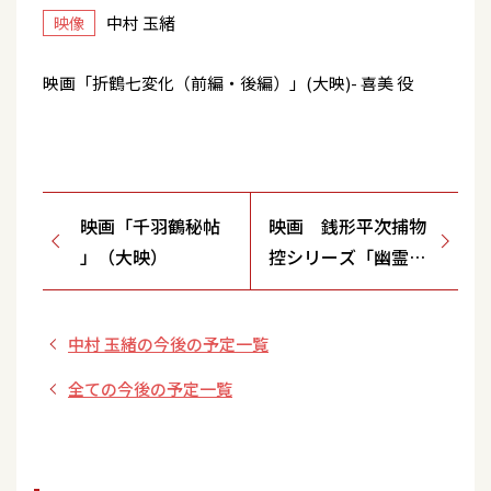
中村 玉緒
映像
映画「折鶴七変化（前編・後編）」(大映)- 喜美 役
映画「千羽鶴秘帖
映画 銭形平次捕物
」（大映）
控シリーズ「幽霊大
名」（大映）
中村 玉緒の今後の予定一覧
全ての今後の予定一覧