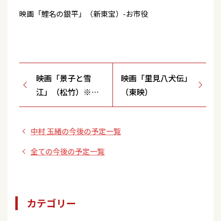
映画「鯉名の銀平」（新東宝）-お市役
映画「景子と雪
映画「里見八犬伝」
江」（松竹）※デ
（東映）
ビュー作品
中村 玉緒の今後の予定一覧
全ての今後の予定一覧
カテゴリー