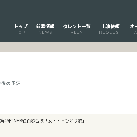
トップ
新着情報
タレント一覧
出演依頼
オ
TOP
NEWS
TALENT
REQUEST
 今後の予定
第45回NHK紅白歌合戦「女・・・ひとり旅」