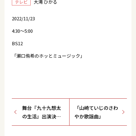
大滝 ひかる
テレビ
2022/11/23
4:30～5:00
BS12
「瀬口侑希のホッとミュージック」
舞台『九十九想太
「山崎ていじのさわ
の生活』出演決
やか歌謡曲」
定！＆FC先行受付
決定！