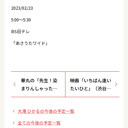
2023/02/23
5:00～5:30
BS日テレ
「あさうたワイド」
華丸の「先生！染
映画「いちばん逢い
まりんしゃった
たいひと」（渋谷プ
ね…。」
ロダクション）
大滝 ひかるの今後の予定一覧
全ての今後の予定一覧