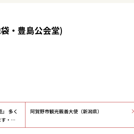
池袋・豊島公会堂)
苑』 多く
阿賀野市観光親善大使（新潟県）
ます・