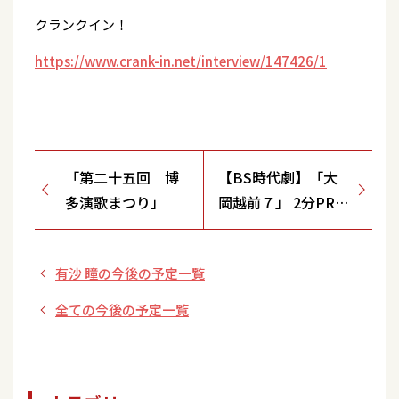
クランクイン！
https://www.crank-in.net/interview/147426/1
「第二十五回 博
【BS時代劇】「大
多演歌まつり」
岡越前７」 2分PR
新・大岡忠相！見ど
ころ満載スペシャル
有沙 瞳の今後の予定一覧
全ての今後の予定一覧