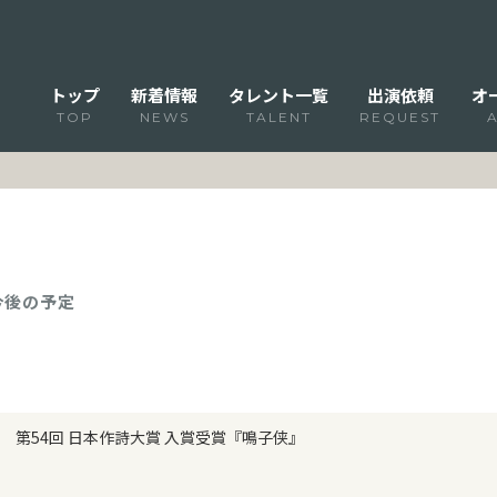
トップ
新着情報
タレント一覧
出演依頼
オ
TOP
NEWS
TALENT
REQUEST
 今後の予定
第54回 日本作詩大賞 入賞受賞『鳴子侠』